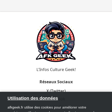
L'Infos Culture Geek!
Réseaux Sociaux
X (Twitter)
Utilisation des données
Facebook
Linkedin
afkgeek.fr utilise des cookies pour améliorer votre